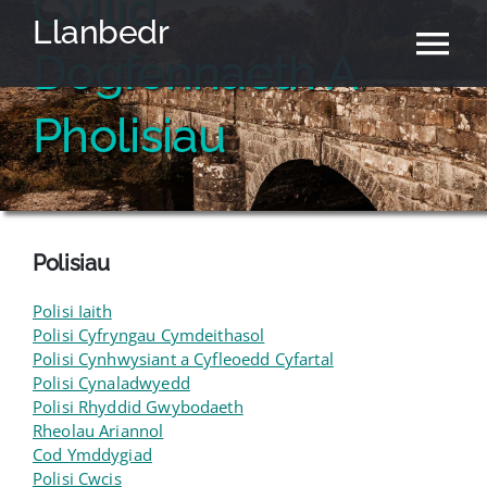
Cyllid,
Skip
Llanbedr
to
Tog
Dogfennaeth A
content
Nav
Hafan
Pholisiau
Cyngor Cymuned
Neuadd Y Pentref
Polisiau
Polisi Iaith
Newyddion
Polisi Cyfryngau Cymdeithasol
Polisi Cynhwysiant a Cyfleoedd Cyfartal
Polisi Cynaladwyedd
Yr Ardal
Polisi Rhyddid Gwybodaeth
Rheolau Ariannol
Cod Ymddygiad
English
Polisi Cwcis