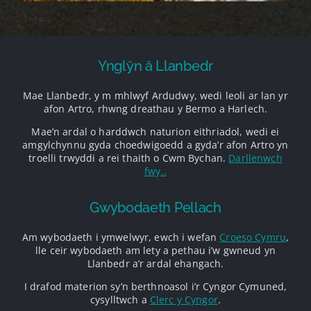
Ynglŷn â Llanbedr
Mae Llanbedr, y m mhlwyf Ardudwy, wedi leoli ar lan yr
afon Artro, rhwng dreathau y Bermo a Harlech.
Mae’n ardal o harddwch naturion eithriadol, wedi ei
amgylchynnu gyda choedwigoedd a gyda’r afon Artro yn
troelli trwyddi a rei thaith o Cwm Bychan.
Darllenwch
fwy..
Gwybodaeth Pellach
Am wybodaeth i ymwelwyr, ewch i wefan
Croeso Cymru
,
lle ceir wybodaeth am lety a pethau i’w gwneud yn
Llanbedr a’r ardal ehangach.
I drafod materion sy’n berthnoasol i’r Cyngor Cymuned,
cysylltwch a
Clerc y Cyngor
.