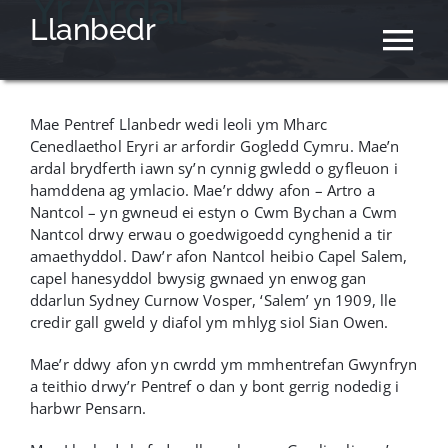
Yr Ardal
Skip
Llanbedr
to
Tog
content
Nav
Hafan
Mae Pentref Llanbedr wedi leoli ym Mharc
Cenedlaethol Eryri ar arfordir Gogledd Cymru. Mae’n
ardal brydferth iawn sy’n cynnig gwledd o gyfleuon i
Cyngor Cymuned
hamddena ag ymlacio. Mae’r ddwy afon – Artro a
Nantcol – yn gwneud ei estyn o Cwm Bychan a Cwm
Nantcol drwy erwau o goedwigoedd cynghenid a tir
Neuadd Y Pentref
amaethyddol. Daw’r afon Nantcol heibio Capel Salem,
capel hanesyddol bwysig gwnaed yn enwog gan
ddarlun Sydney Curnow Vosper, ‘Salem’ yn 1909, lle
Newyddion
credir gall gweld y diafol ym mhlyg siol Sian Owen.
Mae’r ddwy afon yn cwrdd ym mmhentrefan Gwynfryn
Yr Ardal
a teithio drwy’r Pentref o dan y bont gerrig nodedig i
harbwr Pensarn.
English