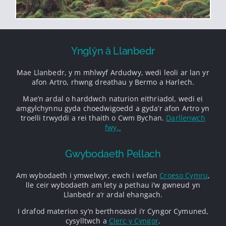
Ynglŷn â Llanbedr
Mae Llanbedr, y m mhlwyf Ardudwy, wedi leoli ar lan yr
afon Artro, rhwng dreathau y Bermo a Harlech.
Mae’n ardal o harddwch naturion eithriadol, wedi ei
amgylchynnu gyda choedwigoedd a gyda’r afon Artro yn
troelli trwyddi a rei thaith o Cwm Bychan.
Darllenwch
fwy..
Gwybodaeth Pellach
Am wybodaeth i ymwelwyr, ewch i wefan
Croeso Cymru
,
lle ceir wybodaeth am lety a pethau i’w gwneud yn
Llanbedr a’r ardal ehangach.
I drafod materion sy’n berthnoasol i’r Cyngor Cymuned,
cysylltwch a
Clerc y Cyngor
.