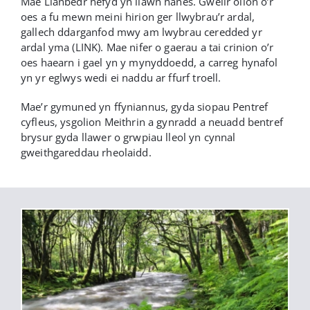
Mae Llanbedr hefyd yn llawn hanes. Gwelir olion o’r
oes a fu mewn meini hirion ger llwybrau’r ardal,
gallech ddarganfod mwy am lwybrau ceredded yr
ardal yma (LINK). Mae nifer o gaerau a tai crinion o’r
oes haearn i gael yn y mynyddoedd, a carreg hynafol
yn yr eglwys wedi ei naddu ar ffurf troell.
Mae’r gymuned yn ffyniannus, gyda siopau Pentref
cyfleus, ysgolion Meithrin a gynradd a neuadd bentref
brysur gyda llawer o grwpiau lleol yn cynnal
gweithgareddau rheolaidd.