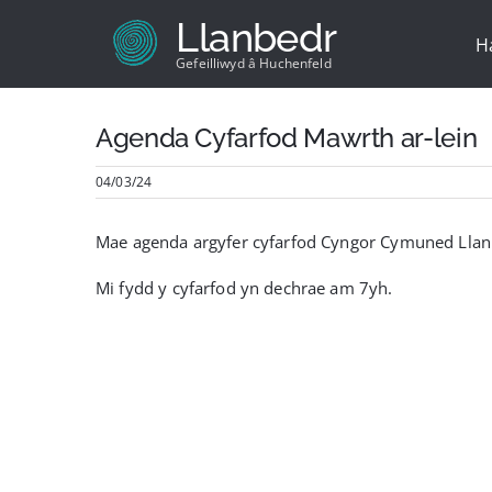
Skip
Llanbedr
to
H
content
Gefeilliwyd â Huchenfeld
Agenda Cyfarfod Mawrth ar-lein
04/03/24
Mae agenda argyfer cyfarfod Cyngor Cymuned Llanb
Mi fydd y cyfarfod yn dechrae am 7yh.