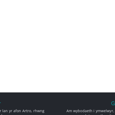
r
G
 lan yr afon Artro, rhwng
Am wybodaeth i ymwelwyr,