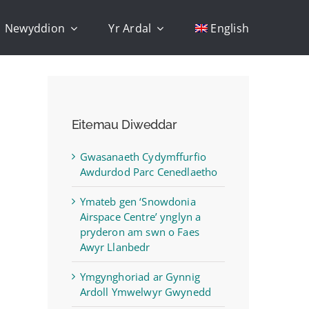
Newyddion
Yr Ardal
English
Eitemau Diweddar
Gwasanaeth Cydymffurfio
Awdurdod Parc Cenedlaetho
Ymateb gen ‘Snowdonia
Airspace Centre’ ynglyn a
pryderon am swn o Faes
Awyr Llanbedr
Ymgynghoriad ar Gynnig
Ardoll Ymwelwyr Gwynedd