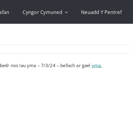
afan
Cyngor Cymuned
Neuadd Y Pentref
edr nos Iau yma – 7/3/24 – bellach ar gael
yma.