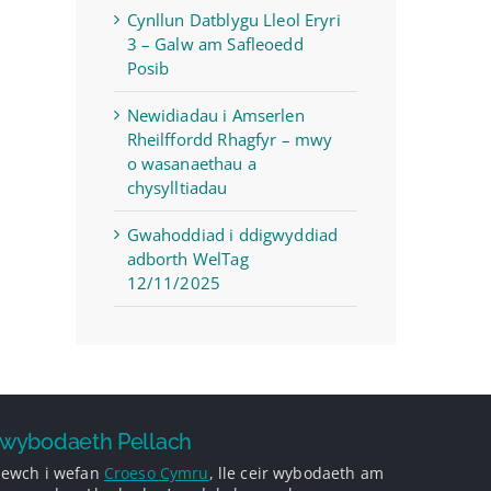
Cynllun Datblygu Lleol Eryri
3 – Galw am Safleoedd
Posib
Newidiadau i Amserlen
Rheilffordd Rhagfyr – mwy
o wasanaethau a
chysylltiadau
Gwahoddiad i ddigwyddiad
adborth WelTag
12/11/2025
wybodaeth Pellach
 ewch i wefan
Croeso Cymru
, lle ceir wybodaeth am