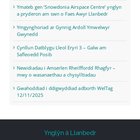
Ymateb gen ‘Snowdonia Airspace Centre’ ynglyn
a pryderon am swn o Faes Awyr Llanbedr
Ymgynghoriad ar Gynnig Ardoll Ymwelwyr
Gwynedd
Cynllun Datblygu Lleol Eryri 3 – Galw am
Safleoedd Posib
Newidiadau i Amserlen Rheilffordd Rhagfyr –
mwy o wasanaethau a chysylltiadau
Gwahoddiad i ddigwyddiad adborth WelTag
12/11/2025
Ynglŷn â Llanbedr