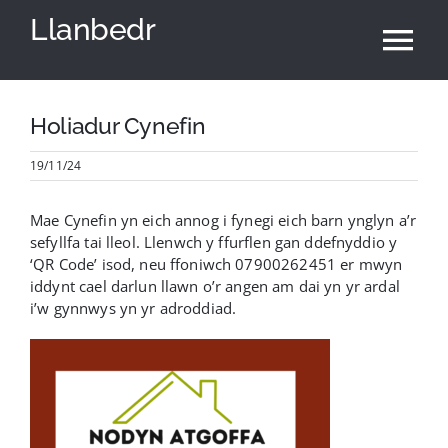
Skip
Llanbedr
to
Tog
content
Nav
Hafan
Holiadur Cynefin
19/11/24
Cyngor Cymuned
Mae Cynefin yn eich annog i fynegi eich barn ynglyn a’r
Neuadd Y Pentref
sefyllfa tai lleol. Llenwch y ffurflen gan ddefnyddio y
‘QR Code’ isod, neu ffoniwch 07900262451 er mwyn
iddynt cael darlun llawn o’r angen am dai yn yr ardal
Newyddion
i’w gynnwys yn yr adroddiad.
Yr Ardal
English