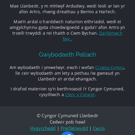
Mae Llanbedr, y m mhlwyf Ardudwy, wedi leoli ar lan yr
afon Artro, rhwng dreathau y Bermo a Harlech.
Mae’n ardal o harddwch naturion eithriadol, wedi ei
amgylchynnu gyda choedwigoedd a gyda’r afon Artro yn
troelli trwyddi a rei thaith o Cwm Bychan.
Darllenwch
fwy..
Gwybodaeth Pellach
Am wybodaeth i ymwelwyr, ewch i wefan
Croeso Cymru
,
lle ceir wybodaeth am lety a pethau i’w gwneud yn
Llanbedr a’r ardal ehangach.
I drafod materion sy’n berthnoasol i’r Cyngor Cymuned,
cysylltwch a
Clerc y Cyngor
.
© Cyngor Cymuned Llanbedr
Cedwir pob hawl
Hygyrchedd
|
Preifatrwydd
|
Cwcis