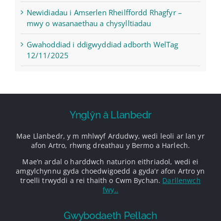
Newidiadau i Amserlen Rheilffordd Rhagfyr –
mwy o wasanaethau a chysylltiadau
Gwahoddiad i ddigwyddiad adborth WelTag
12/11/2025
Ynglŷn â Llanbedr
Mae Llanbedr, y m mhlwyf Ardudwy, wedi leoli ar lan yr
afon Artro, rhwng dreathau y Bermo a Harlech.
Mae’n ardal o harddwch naturion eithriadol, wedi ei
amgylchynnu gyda choedwigoedd a gyda’r afon Artro yn
troelli trwyddi a rei thaith o Cwm Bychan.
Darllenwch
fwy..
Gwybodaeth Pellach