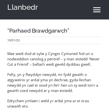
Skip
Llanbedr
to
Tog
content
Nav
Hafan
“Parhaed Brawdgarwch”
10/01/23
Cyngor Cymuned
Mae wedi dod at sylw y Cyngor Cymuned fod un o
Neuadd Y Pentref
nodweddion canolog y pentref – y man eistedd ‘Never
Cut a Friend’ – bellach wedi gweld dyddiau gwell.
Newyddion
Felly, yn y flwyddyn newydd, mi fydd gwaith o
atgyweirio yr ardal yma yn dechrae, gyda llechan
newydd yn cael ei osod yn lle’r hen un sy wedi torri a
Yr Ardal
gwaith coed newydd ar y man eistedd.
Edrychwn ymlaen i weld yr ardal yma ar ei orau
unwaith eto.
English