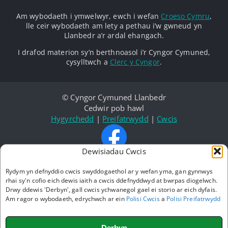
Am wybodaeth i ymwelwyr, ewch i wefan
Croeso Cymru
,
lle ceir wybodaeth am lety a pethau i’w gwneud yn
Llanbedr a’r ardal ehangach.
I drafod materion sy’n berthnoasol i’r Cyngor Cymuned,
cysylltwch a
Clerc y Cyngor
.
© Cyngor Cymuned Llanbedr
Cedwir pob hawl
Hygyrchedd
|
Preifatrwydd
|
Cwcis
Dewisiadau Cwcis
Dilynwch ni ar Facebook
Caiff y wefan hon ei dylunio
Rydym yn defnyddio cwcis swyddogaethol ar y wefan yma, gan gynnwys
a’i chynnal gan
rhai sy'n cofio eich dewis iaith a cwcis ddefnyddwyd at bwrpas diogelwch.
Cymru1.net
Drwy ddewis 'Derbyn', gall cwcis ychwanegol gael ei storio ar eich dyfais.
Am ragor o wybodaeth, edrychwch ar ein
Polisi Cwcis
a
Polisi Preifatrwydd
Credyd Lluniau:
Prif lyniau: © Dave Newbould,
Origins Photography
a Mari Wyn Lloyd
Derbyn